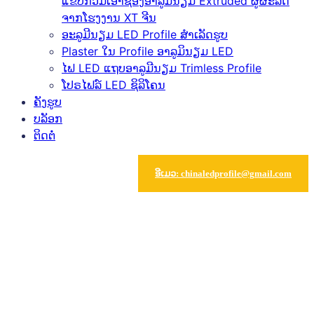
ແຂບກວມເອົາຊ່ອງອາລູມິນຽມ Extruded ຜູ້ຜະລິດ
ຈາກໂຮງງານ XT ຈີນ
ອະລູມີນຽມ LED Profile ສໍາເລັດຮູບ
Plaster ໃນ Profile ອາລູມິນຽມ LED
ໄຟ LED ແຖບອາລູມີນຽມ Trimless Profile
ໂປຣໄຟລ໌ LED ຊິລິໂຄນ
ຄັງຮູບ
ບລັອກ
ຕິດຕໍ່
ອີເມວ: chinaledprofile@gmail.com
Grid Silicon