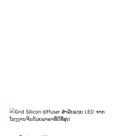
diffuser ສໍາລັບ
ແຖບ LED ຈາກ
ໂຮງງານຈີນດ້ວຍ
ລາຄາທີ່ດີທີ່ສຸດ