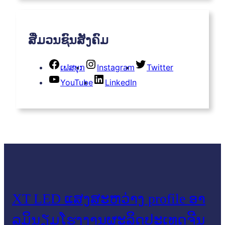
ສື່ມວນຊົນສັງຄົມ
ເຟສບຸກ
Instagram
Twitter
YouTube
LinkedIn
XT LED ແສງສະຫວ່າງ profile ອາ
ລູມິນຽມໂຮງງານຜະລິດປະເທດຈີນ