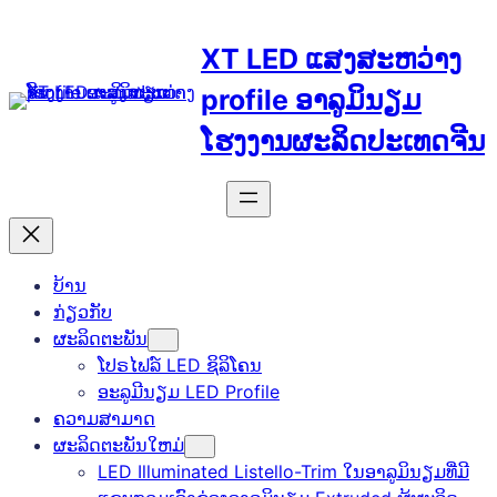
Skip
to
XT LED ແສງສະຫວ່າງ
content
profile ອາລູມິນຽມ
ໂຮງງານຜະລິດປະເທດຈີນ
ບ້ານ
ກ່ຽວກັບ
ຜະລິດຕະພັນ
ໂປຣໄຟລ໌ LED ຊິລິໂຄນ
ອະລູມີນຽມ LED Profile
ຄວາມສາມາດ
ຜະລິດຕະພັນໃຫມ່
LED Illuminated Listello-Trim ໃນອາລູມິນຽມທີ່ມີ