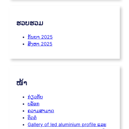
ຮວບຮວມ
ກັນຍາ 2025
ສິງຫາ 2025
ໜ້າ
ກ່ຽວກັບ
ບລັອກ
ຄວາມສາມາດ
ຕິດຕໍ່
Gallery of led aluminium profile ແລະ