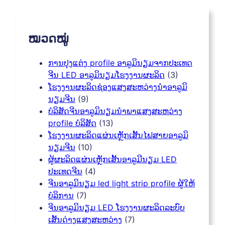
ໝວດໝູ່
ການປຸງແຕ່ງ profile ອາລູມິນຽມຈາກປະເທດ
ຈີນ LED ອາລູມິນຽມໂຮງງານຜະລິດ
(3)
ໂຮງງານຜະລິດຊ່ອງແສງສະຫວ່າງນໍາອາລູມິ
ນຽມຈີນ
(9)
ບໍລິສັດຈີນອາລູມິນຽມນໍາພາແສງສະຫວ່າງ
profile ບໍລິສັດ
(13)
ໂຮງງານຜະລິດແຜ່ນເຫຼັກເສັ້ນໄຟສາຍອາລູມິ
ນຽມຈີນ
(10)
ຜູ້ຜະລິດແຜ່ນເຫຼັກເສັ້ນອາລູມີນຽມ LED
ປະເທດຈີນ
(4)
ຈີນອາລູມິນຽມ led light strip profile ຜູ້ໃຫ້
ບໍລິການ
(7)
ຈີນອາລູມິນຽມ LED ໂຮງງານຜະລິດລະບົບ
ເສັ້ນດ່າງແສງສະຫວ່າງ
(7)