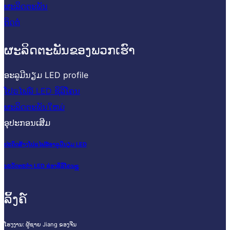
ຜະລິດຕະພັນ
ຕິດຕໍ່
ຜະລິດຕະພັນຂອງພວກເຮົາ
ອະລູມີນຽມ LED profile
ໂປຣໄຟລ໌ LED ຊິລິໂຄນ
ຜະລິດຕະພັນໃຫມ່
ອຸປະກອນເສີມ
ປະດິດສ້າງໂປຣໄຟລ໌ອາລູມີນຽມ LED
s
ນະວັດຕະກໍາ LED ຊ່ອງຊິລິໂຄນ
ລິ້ງຄ໌
ໂຮງງານ: ຜູ້​ຊາຍ Jiang ຂອງ​ຈີນ​