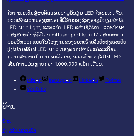
ໃນຖານະເປັນຜູ້ຜະລິດແຜ່ນອາລູມິນຽມ LED ໃນປະເທດຈີນ,
ພວກເຮົາສະຫນອງທຸກບ່ອນທີ່ມີຮົ່ມຂອງຊ່ອງອາລູມິນຽມສໍາລັບ
LED strip light, ແລະແຜ່ນ LED ແຜ່ນຊິລິໂຄນ, ແລະນໍາພາ
ແສງສະຫວ່າງຊິລິໂຄນ diffuser profile. ມີ 17 ວິສະວະກອນ
ແລະນັກອອກແບບໃນໂຮງງານຂອງພວກເຮົາເພື່ອປັບປຸງແລະປັບ
ປຸງໂປຣໄຟລ໌ໄຟ LED strip ຂອງພວກເຮົາໃນແຕ່ລະເດືອນ.
ຄວາມສາມາດໃນການຜະລິດຂອງພວກເຮົາຂອງໂປໄຟ LED
ເສັ້ນດ່າງແມ່ນຫຼາຍກ່ວາ 1,000,000 ແມັດ ເດືອນ.
ເຟສບຸກ
Instagram
LinkedIn
Twitter
YouTube
ບ້ານ
ບ້ານ
ກ່ຽວກັບພວກເຮົາ