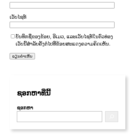
ເວັບໄຊທ໌
ບັນທຶກຊື່ຂອງຂ້ອຍ, ອີເມວ, ແລະເວັບໄຊທ໌ໃນຕົວທ່ອງ
ເວັບນີ້ສໍາລັບຄັ້ງຕໍ່ໄປທີ່ຂ້ອຍສະແດງຄວາມຄິດເຫັນ.
ຊອກຫາທີ່ນີ້
ຊອກຫາ