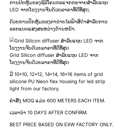
ການປົກຫຸ້ມຂອງຊິລິໂຄນກະແຈກກະຈາຍສໍາລັບແຖບ
LED ຈາກໂຮງງານຈີນດ້ວຍລາຄາທີ່ດີທີ່ສຸດ,
ດ້ວຍການປົກຫຸ້ມຂອງຕາຂ່າຍໄຟຟ້າສີດໍາສໍາລັບການ
ອອກແບບແສງສະຫວ່າງດ້ານຫນ້າ.
Grid Silicon diffuser ສໍາລັບແຖບ LED ຈາກ
ໂຮງງານຈີນດ້ວຍລາຄາທີ່ດີທີ່ສຸດ
ມີ 10*10, 12*12, 14*14, 16*16
items of grid
silicone PU Neon flex housing for led strip
light from our factory
.
ຄໍາສັ່ງ MOQ ແມ່ນ 600
METERS EACH ITEM
.
ເວລານໍາ 10
DAYS AFTER CONFIRM
.
BEST PRICE BASED ON EXW FACTORY ONLY
.