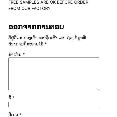
FREE SAMPLES ARE OK BEFORE ORDER
FROM OUR FACTORY
.
ອອກຈາກການຕອບ
ທີ່ຢູ່ອີເມວຂອງເຈົ້າຈະບໍ່ຖືກເຜີຍແຜ່.
ຊ່ອງຂໍ້ມູນທີ່
ຕ້ອງການຖືກໝາຍໄວ້
*
ຄໍາເຫັນ
*
ຊື່
*
ອີເມວ
*