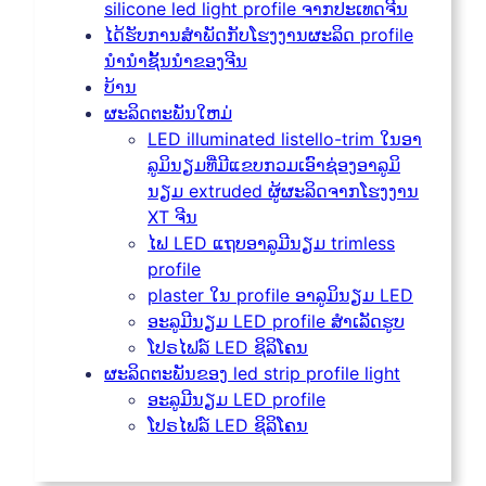
silicone led light profile ຈາກປະເທດຈີນ
ໄດ້​ຮັບ​ການ​ສໍາ​ພັດ​ກັບ​ໂຮງ​ງານ​ຜະ​ລິດ profile
ນໍາ​ນໍາ​ຊັ້ນ​ນໍາ​ຂອງ​ຈີນ​
ບ້ານ
ຜະລິດຕະພັນໃຫມ່
LED illuminated listello-trim ໃນອາ
ລູມິນຽມທີ່ມີແຂບກວມເອົາຊ່ອງອາລູມິ
ນຽມ extruded ຜູ້ຜະລິດຈາກໂຮງງານ
XT ຈີນ
ໄຟ LED ແຖບອາລູມີນຽມ trimless
profile
plaster ໃນ profile ອາລູມິນຽມ LED
ອະລູມີນຽມ LED profile ສໍາເລັດຮູບ
ໂປຣໄຟລ໌ LED ຊິລິໂຄນ
ຜະລິດຕະພັນຂອງ led strip profile light
ອະລູມີນຽມ LED profile
ໂປຣໄຟລ໌ LED ຊິລິໂຄນ