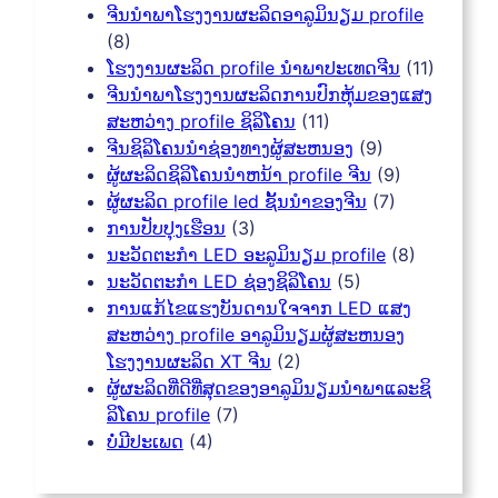
ຈີນນໍາພາໂຮງງານຜະລິດອາລູມິນຽມ profile
(8)
ໂຮງງານຜະລິດ profile ນໍາພາປະເທດຈີນ
(11)
ຈີນນໍາພາໂຮງງານຜະລິດການປົກຫຸ້ມຂອງແສງ
ສະຫວ່າງ profile ຊິລິໂຄນ
(11)
ຈີນຊິລິໂຄນນໍາຊ່ອງທາງຜູ້ສະຫນອງ
(9)
ຜູ້ຜະລິດຊິລິໂຄນນໍາຫນ້າ profile ຈີນ
(9)
ຜູ້ຜະລິດ profile led ຊັ້ນນໍາຂອງຈີນ
(7)
ການປັບປຸງເຮືອນ
(3)
ນະວັດຕະກໍາ LED ອະລູມິນຽມ profile
(8)
ນະວັດຕະກໍາ LED ຊ່ອງຊິລິໂຄນ
(5)
ການແກ້ໄຂແຮງບັນດານໃຈຈາກ LED ແສງ
ສະຫວ່າງ profile ອາລູມິນຽມຜູ້ສະຫນອງ
ໂຮງງານຜະລິດ XT ຈີນ
(2)
ຜູ້ຜະລິດທີ່ດີທີ່ສຸດຂອງອາລູມິນຽມນໍາພາແລະຊິ
ລິໂຄນ profile
(7)
ບໍ່ມີປະເພດ
(4)