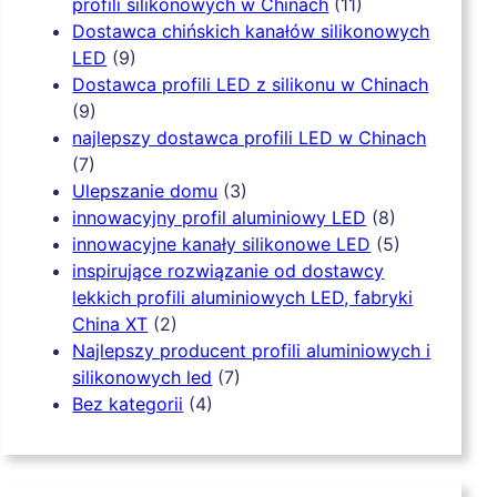
profili silikonowych w Chinach
(11)
Dostawca chińskich kanałów silikonowych
LED
(9)
Dostawca profili LED z silikonu w Chinach
(9)
najlepszy dostawca profili LED w Chinach
(7)
Ulepszanie domu
(3)
innowacyjny profil aluminiowy LED
(8)
innowacyjne kanały silikonowe LED
(5)
inspirujące rozwiązanie od dostawcy
lekkich profili aluminiowych LED, fabryki
China XT
(2)
Najlepszy producent profili aluminiowych i
silikonowych led
(7)
Bez kategorii
(4)