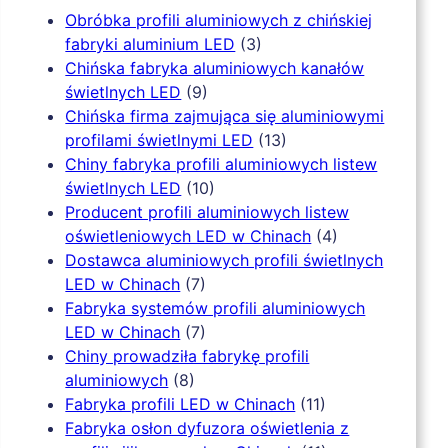
Obróbka profili aluminiowych z chińskiej
fabryki aluminium LED
(3)
Chińska fabryka aluminiowych kanałów
świetlnych LED
(9)
Chińska firma zajmująca się aluminiowymi
profilami świetlnymi LED
(13)
Chiny fabryka profili aluminiowych listew
świetlnych LED
(10)
Producent profili aluminiowych listew
oświetleniowych LED w Chinach
(4)
Dostawca aluminiowych profili świetlnych
LED w Chinach
(7)
Fabryka systemów profili aluminiowych
LED w Chinach
(7)
Chiny prowadziła fabrykę profili
aluminiowych
(8)
Fabryka profili LED w Chinach
(11)
Fabryka osłon dyfuzora oświetlenia z