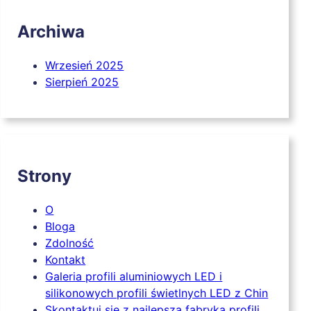
Archiwa
Wrzesień 2025
Sierpień 2025
Strony
O
Bloga
Zdolność
Kontakt
Galeria profili aluminiowych LED i
silikonowych profili świetlnych LED z Chin
Skontaktuj się z najlepszą fabryką profili