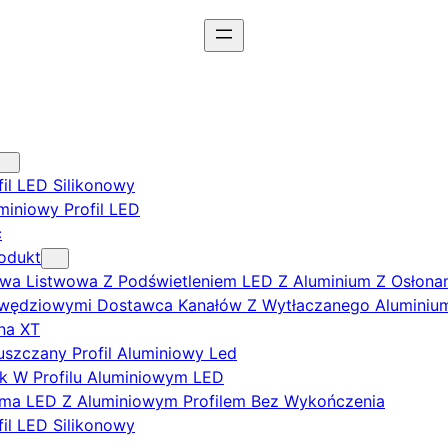
fil LED Silikonowy
miniowy Profil LED
ć
odukt
twa Listwowa Z Podświetleniem LED Z Aluminium Z Osłona
wędziowymi Dostawca Kanałów Z Wytłaczanego Aluminium
na XT
szczany Profil Aluminiowy Led
k W Profilu Aluminiowym LED
ma LED Z Aluminiowym Profilem Bez Wykończenia
fil LED Silikonowy