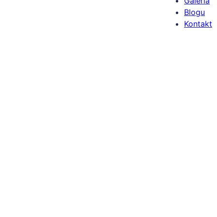
Galeria
Blogu
Kontakt
Grid silicone d
CHINA FACTOR