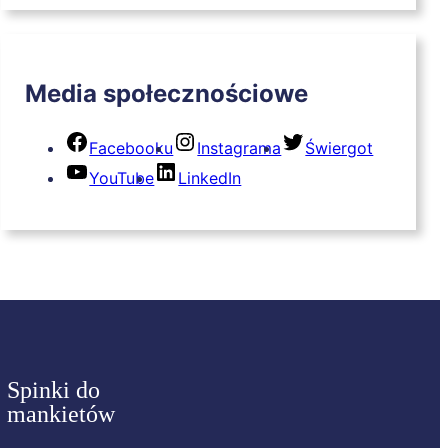
Media społecznościowe
Facebooku
Instagrama
Świergot
YouTube
LinkedIn
Spinki do
mankietów