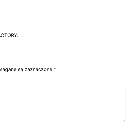
ACTORY
.
magane są zaznaczone
*