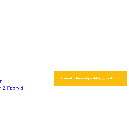
E-mail: chinaledprofile@gmail.com
mi
 Z Fabryki