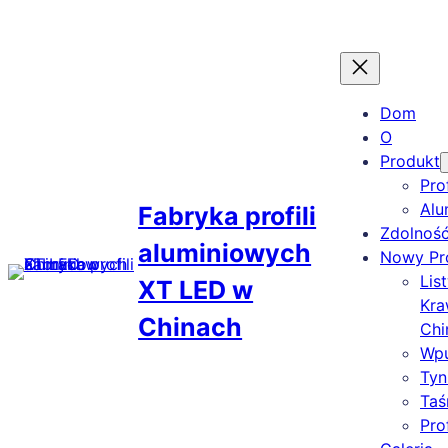
Skip
to
content
Dom
O
Produkt
Pro
Alu
Fabryka profili
Zdolnoś
aluminiowych
Nowy Pr
Lis
XT LED w
Kra
Chinach
Chi
Wpu
Tyn
Taś
Pro