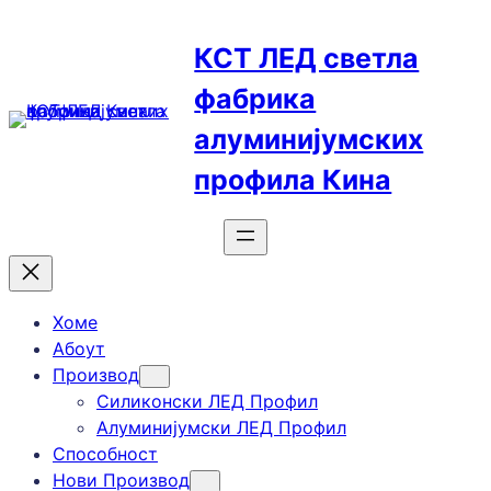
Skip
to
КСТ ЛЕД светла
content
фабрика
алуминијумских
профила Кина
Хоме
Абоут
Производ
Силиконски ЛЕД Профил
Алуминијумски ЛЕД Профил
Способност
Нови Производ