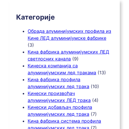
Категорије
Обрада алуминијумских профила из
Кине ЛЕД алуминијумске фабрике
(3)
Кина фабрика алуминијумских ЛЕД
светлосних канала
(9)
Кинеска компанија са
алуминијумским лед тракама
(13)
Кина фабрика профила
алуминијумских лед трака
(10)
Кинески произвођач
алуминијумских ЛЕД трака
(4)
Кинески добављач профила
алуминијумских лед трака
(7)
Кина фабрика система профила
алуминијумских лед трака
(7)