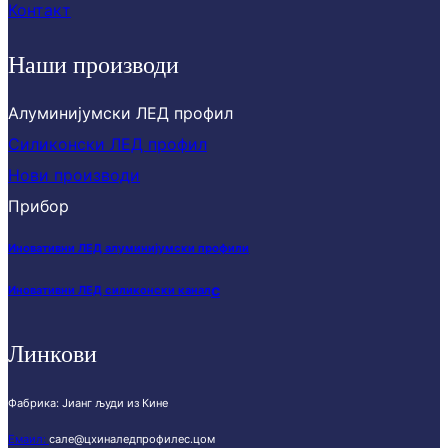
Контакт
Наши производи
Алуминијумски ЛЕД профил
Силиконски ЛЕД профил
Нови производи
Прибор
Иновативни ЛЕД алуминијумски профили
с
Иновативни ЛЕД силиконски канал
Линкови
Фабрика: Јианг људи из Кине
Емаил:
сале@цхиналедпрофилес.цом