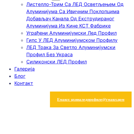
Листелло-Трим Са ЛЕД Осветљењем Од
Алуминијума Са Ивичним Поклопцима
Добављач Канала Од Екструдираног
Алуминијума Из Кине КСТ Фабрике
Уграђени Алуминијумски Лед Профил
Гипс У ЛЕД Алуминијумском Профилу
ЛЕД Трака За Светло Алуминијумски
Профил Без Украса
Силиконски ЛЕД Профил
Галерија
Блог
Контакт
Емаил: цхиналедпрофиле@гмаил.цом