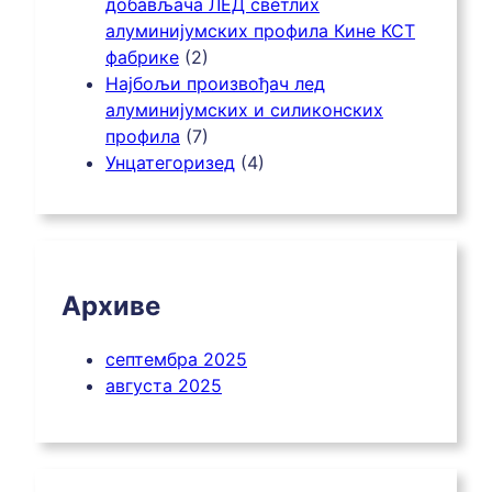
добављача ЛЕД светлих
алуминијумских профила Кине КСТ
фабрике
(2)
Најбољи произвођач лед
алуминијумских и силиконских
профила
(7)
Унцатегоризед
(4)
Архиве
септембра 2025
августа 2025