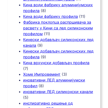
Кина води фабрику алуминијумских
профила
(8)
Кина води фабрику профила
(11)
Фабрика поклопца распршивача за
расвету у Кини са лед силиконским
профилом
(11)
Кинески добављач силиконских лед
канала
(9)
Кинески добављач силиконских лед
профила
(9)
Кина врхунски добављач профила
(7)
Хоме Импровемент
(3)
иновативни ЛЕД алуминијумски
профил
(8)
иновативни ЛЕД силиконски канали
(5)
инспиративно решење од