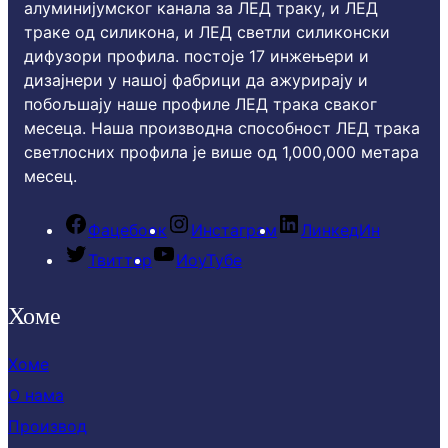
алуминијумског канала за ЛЕД траку, и ЛЕД
траке од силикона, и ЛЕД светли силиконски
дифузори профила. постоје 17 инжењери и
дизајнери у нашој фабрици да ажурирају и
побољшају наше профиле ЛЕД трака сваког
месеца. Наша производна способност ЛЕД трака
светлосних профила је више од 1,000,000 метара
месец.
Фацебоок
Инстаграм
ЛинкедИн
Твиттер
ИоуТубе
Хоме
Хоме
О нама
Производ