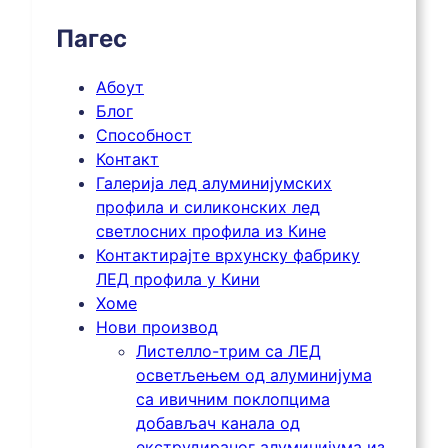
Пагес
Абоут
Блог
Способност
Контакт
Галерија лед алуминијумских
профила и силиконских лед
светлосних профила из Кине
Контактирајте врхунску фабрику
ЛЕД профила у Кини
Хоме
Нови производ
Листелло-трим са ЛЕД
осветљењем од алуминијума
са ивичним поклопцима
добављач канала од
екструдираног алуминијума из