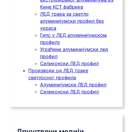
Кине КСТ фабрике
ЛЕД трака за светло
алуминијумски профил без
украса
Гипс у ЛЕД алуминијумском
профилу
Уграђени алуминијумски лед
профил
Силиконски ЛЕД профил
Производи од ЛЕД траке
светлосног профила
Алуминијумски ЛЕД профил
Силиконски ЛЕД профил
Друштвени медији