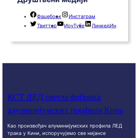
Фацебоок
Инстаграм
Твиттер
ИоуТубе
ЛинкедИн
КСТ ЛЕД светла фабрика
алуминијумских профила Кина
Као произвођач алуминијумских профила ЛЕД
трака у Кини, испоручујемо све нијансе